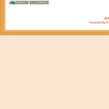
版权
Powered By
P