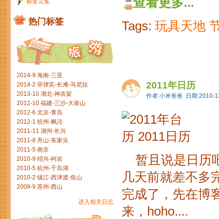
查看更多...
标签云集
热门标签
Tags:
玩具天地
2014-9 海南-三亚
2011年日历
2014-2 菲律宾-长滩-马尼拉
2013-10 湖北-神农架
作者:小米爸爸 日期:2010-12
2012-10 福建-三沙-大嵛山
2012-6 北京-青岛
2012-1 杭州-枫泾
2011-11 湖州-长兴
2011-8 舟山-朱家尖
2011-5 南京
暂且说是日历吧
2010-9 绍兴-柯岩
2010-5 杭州-千岛湖
几天前就差不多
2010-2 镇江-西津渡-焦山
2009-9 苏州-西山
完成了，先在博
进入相关日志
来，hoho....