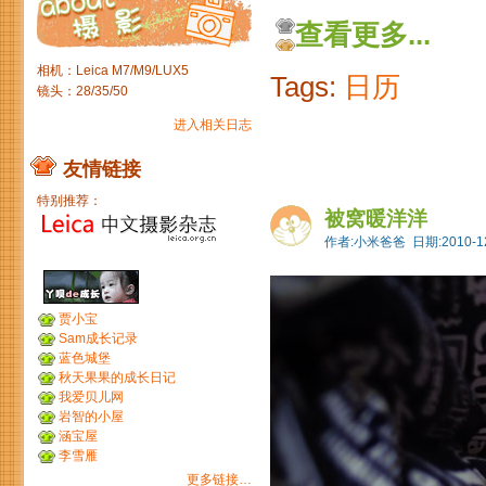
查看更多...
相机：Leica M7/M9/LUX5
Tags:
日历
镜头：28/35/50
进入相关日志
友情链接
特别推荐：
被窝暖洋洋
作者:小米爸爸 日期:2010-12
贾小宝
Sam成长记录
蓝色城堡
秋天果果的成长日记
我爱贝儿网
岩智的小屋
涵宝屋
李雪雁
更多链接…