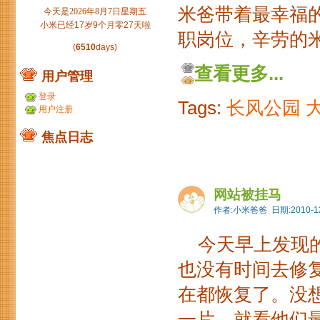
米爸带着最幸福
今天是2026年8月7日星期五
小米已经17岁9个月零27天啦
职岗位，辛劳的米
(
6510
days)
查看更多...
用户管理
登录
Tags:
长风公园
用户注册
焦点日志
网站被挂马
作者:小米爸爸 日期:2010-12
今天早上发现的
也没有时间去修复
在都恢复了。没想到
一片，就看他们