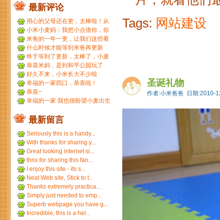
最新评论
Tags:
网站建设
用心的父母还在更，太棒啦！从
小米到小麦，好温暖 ...
小米小麦妈：我把小点借你，你
那裙子借我们，呵呵呵。...
米爸的一年一更，让我们这些看
友等的好久，小米都长得...
什么时候才能等到米爸再更新
呢？
终于等到了更新，太棒了，小麦
和小米小时候一个模子刻...
恭喜米妈，是到和平公园玩了
吗？ ...
好久不来，小米长大不少啦
圣诞礼物
幸福的一家四口，恭喜啦！
恭喜~
作者:小米爸爸 日期:2010-12
幸福的一家 我也很盼望小麦出生
最新留言
Seriously this is a handy...
With thanks for sharing y...
Great looking internet si...
thnx for sharing this fan...
I enjoy this site - its s...
Neat Web site, Stick to t...
Thanks extremely practica...
Simply just needed to emp...
Superb webpage you have g...
Incredible, this is a hel...