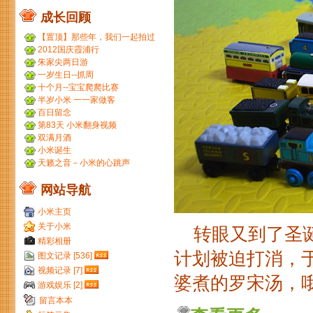
成长回顾
【置顶】那些年，我们一起拍过
的胶片...
2012国庆霞浦行
朱家尖两日游
一岁生日--抓周
十个月--宝宝爬爬比赛
半岁小米 一一家做客
百日留念
第83天 小米翻身视频
双满月酒
小米诞生
天籁之音－小米的心跳声
网站导航
小米主页
关于小米
转眼又到了圣诞
精彩相册
计划被迫打消，
图文记录 [536]
视频记录 [7]
婆煮的罗宋汤，哦
游戏娱乐 [2]
留言本本