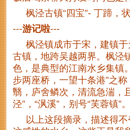
枫泾古镇“四宝”- 丁蹄，
---
游记啦
---
枫泾镇成市于宋，建镇于元
古镇，地跨吴越两界。枫泾
色，是典型的江南水乡集镇
步两座桥，一望十条港”之
翳，庐舍鳞次，清流急湍，
泾”，“沨溪”，别号“芙蓉镇”
以上这段摘录，描述得不夸