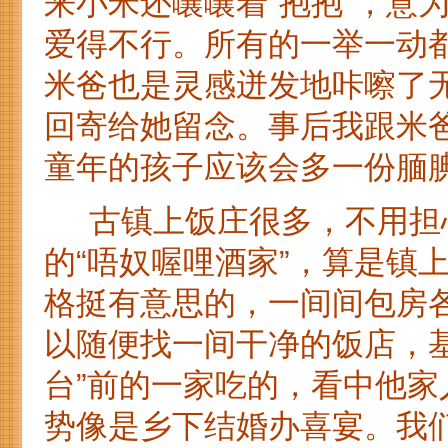
来小米还嚷嚷着“抱抱”，意
爱得不行。所有的一举一动
米爸也是灵感迸发地咔嚓了
回寄给她留念。事后我跟米
童年的孩子应该会多一份腼
古镇上饭庄很多，不用担心
的“唔奴喔哩酒家”，算是镇
格挺有意思的，一间间包房
以随便找一间干净的饭店，基
台”前的一家吃的，看中他
势像是乡下结婚办喜宴。我