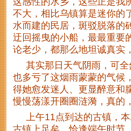
这感性的水乡，这些正是我
不大，相比乌镇算是迷你的
水而建的民居，斑驳脱落的
迂回摇曳的小船，最最重要
论老少，都那么地坦诚真实
其实那日天气阴雨，可全然
也多亏了这烟雨蒙蒙的气候
得她愈发迷人、更显醉意和
慢慢荡漾开圈圈涟漪，真的
上午11点到达的古镇，本
古镇上足矣。恰逢端午时节