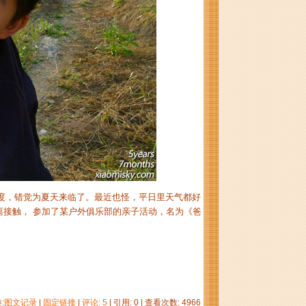
度，错觉为夏天来临了。最近也怪，平日里天气都好
离接触， 参加了某户外俱乐部的亲子活动，名为《爸
:
图文记录
|
固定链接
|
评论: 5
| 引用: 0 | 查看次数: 4966