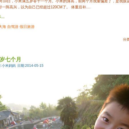
9月10日，小米满五岁零十一个月。小米的身高，前两个月我量偏差了，是我拔苗
一阵高兴，以为自己已经超过120CM了。 体重后补....
..
大海
自驾游
假日旅游
分类
岁七个月
:小米妈妈 日期:2014-05-15