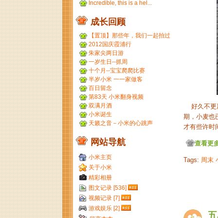
Incredible, this is a hel...
成长回顾
【置顶】那些年，我们一起拍过
的胶片...
2012国庆霞浦行
朱家尖两日游
一岁生日--抓周
十个月--宝宝爬爬比赛
半岁小米 一一家做客
百日留念
第83天 小米翻身视频
双满月酒
好久不更新
小米诞生
期，小麦也
天籁之音－小米的心跳声
才有些许时间来
网站导航
查看更多.
小米主页
Tags:
周末
关于小米
精彩相册
图文记录 [536]
视频记录 [7]
游戏娱乐 [2]
五