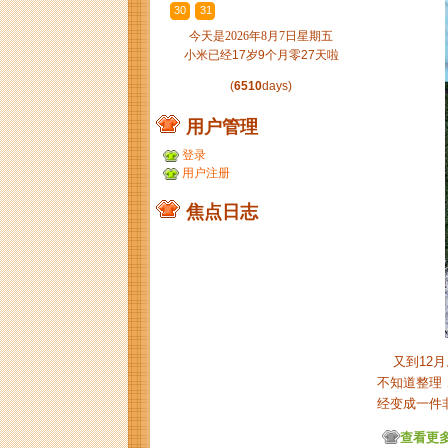
30
31
1
2
3
4
5
今天是2026年8月7日星期五
小米已经17岁9个月零27天啦
(
6510
days)
用户管理
登录
用户注册
焦点日志
又到12月
不知道整理
经变成一件非
查看更多.