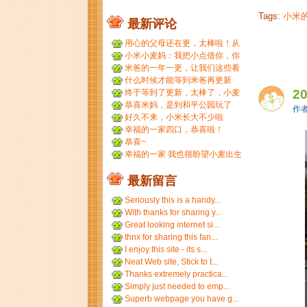
Tags:
小米
最新评论
用心的父母还在更，太棒啦！从
小米到小麦，好温暖 ...
小米小麦妈：我把小点借你，你
那裙子借我们，呵呵呵。...
米爸的一年一更，让我们这些看
友等的好久，小米都长得...
什么时候才能等到米爸再更新
呢？
2
终于等到了更新，太棒了，小麦
和小米小时候一个模子刻...
恭喜米妈，是到和平公园玩了
作者
吗？ ...
好久不来，小米长大不少啦
幸福的一家四口，恭喜啦！
恭喜~
幸福的一家 我也很盼望小麦出生
最新留言
Seriously this is a handy...
With thanks for sharing y...
Great looking internet si...
thnx for sharing this fan...
I enjoy this site - its s...
Neat Web site, Stick to t...
Thanks extremely practica...
Simply just needed to emp...
Superb webpage you have g...