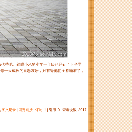
代替吧。转眼小米的小学一年级已经到了下半学
们每一天成长的喜怒哀乐，只有等他们全都睡着了，
:
图文记录
|
固定链接
|
评论: 1
| 引用: 0 | 查看次数: 8017