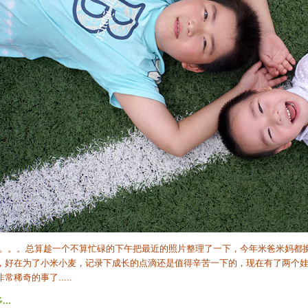
。。。总算趁一个不算忙碌的下午把最近的照片整理了一下，今年米爸米妈都
，好在为了小米小麦，记录下成长的点滴还是值得辛苦一下的，现在有了两个娃，
常稀奇的事了.....
..