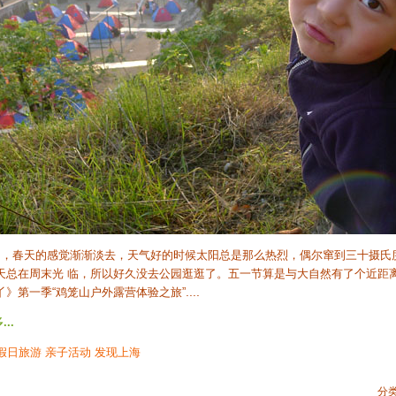
春天的感觉渐渐淡去，天气好的时候太阳总是那么热烈，偶尔窜到三十摄氏
天总在周末光 临，所以好久没去公园逛逛了。五一节算是与大自然有了个近距
....
丫》第一季“鸡笼山户外露营体验之旅”
..
假日旅游
亲子活动
发现上海
分类