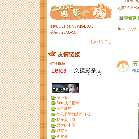
2014年
之前害小米好
查看更多.
相机：Leica M7/M9/LUX5
Tags:
月报
镜头：28/35/50
进入相关日志
友情链接
五
特别推荐：
作者
贾小宝
Sam成长记录
蓝色城堡
秋天果果的成长日记
我爱贝儿网
岩智的小屋
涵宝屋
李雪雁