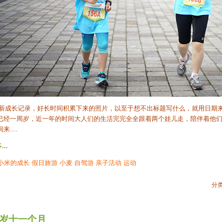
成长记录，好长时间积累下来的照片，以至于想不出标题写什么，就用日期来
已经一周岁，近一年的时间大人们的生活完完全全跟着两个娃儿走，陪伴着他
....
..
小米的成长
假日旅游
小麦
自驾游
亲子活动
运动
分类
岁十一个月