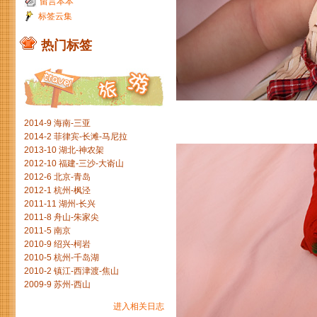
留言本本
标签云集
热门标签
2014-9 海南-三亚
2014-2 菲律宾-长滩-马尼拉
2013-10 湖北-神农架
2012-10 福建-三沙-大嵛山
2012-6 北京-青岛
2012-1 杭州-枫泾
2011-11 湖州-长兴
2011-8 舟山-朱家尖
2011-5 南京
2010-9 绍兴-柯岩
2010-5 杭州-千岛湖
2010-2 镇江-西津渡-焦山
2009-9 苏州-西山
进入相关日志