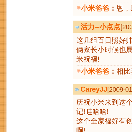
小米爸爸
：
恩，
活力--小点点
[20
这几组百日照好帅
俩家长小时候也属
米
小米爸爸
：
相比
CareyJJ
[2009-0
庆祝小米来到这个世
记!哇哈哈!
这个全家福好有创