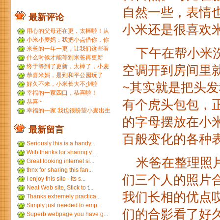
自然一些，表情
最新评论
小米还是很喜欢
用心的父母还在更，太棒啦！从
小米到小麦，好温暖 ...
小米小麦妈：我把小点借你，你
那裙子借我们，呵呵呵。...
米爸的一年一更，让我们这些看
下午在帮小米洗
友等的好久，小米都长得...
什么时候才能等到米爸再更新
呢？
终于等到了更新，太棒了，小麦
空调开到房间里
和小米小时候一个模子刻...
恭喜米妈，是到和平公园玩了
吗？ ...
~其实就是把头
好久不来，小米长大不少啦
幸福的一家四口，恭喜啦！
有个虎头包包，正
恭喜~
幸福的一家 我也很盼望小麦出生
的字母摆放在小
最新留言
百般变化的各种
Seriously this is a handy...
With thanks for sharing y...
米爸在整理照片
Great looking internet si...
thnx for sharing this fan...
们三个人的照片
I enjoy this site - its s...
Neat Web site, Stick to t...
我们长相的优点
Thanks extremely practica...
Simply just needed to emp...
们的合影看了好
Superb webpage you have g...