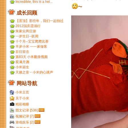
Incredible, this is a hel...
~
成长回顾
【置顶】那些年，我们一起拍过
的胶片...
2012国庆霞浦行
朱家尖两日游
一岁生日--抓周
十个月--宝宝爬爬比赛
半岁小米 一一家做客
百日留念
第83天 小米翻身视频
双满月酒
小米诞生
天籁之音－小米的心跳声
网站导航
小米主页
关于小米
精彩相册
图文记录 [536]
视频记录 [7]
游戏娱乐 [2]