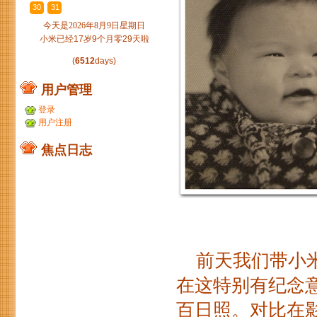
30
31
1
2
3
4
5
今天是2026年8月9日星期日
小米已经17岁9个月零29天啦
(
6512
days)
用户管理
登录
用户注册
焦点日志
前天我们带小米
在这特别有纪念
百日照。对比在