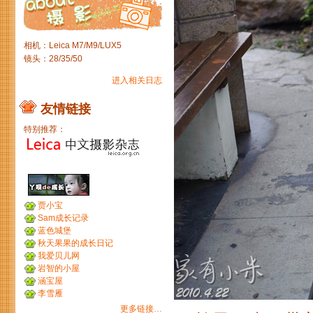
相机：Leica M7/M9/LUX5
镜头：28/35/50
进入相关日志
友情链接
特别推荐：
贾小宝
Sam成长记录
蓝色城堡
秋天果果的成长日记
我爱贝儿网
岩智的小屋
涵宝屋
李雪雁
更多链接…