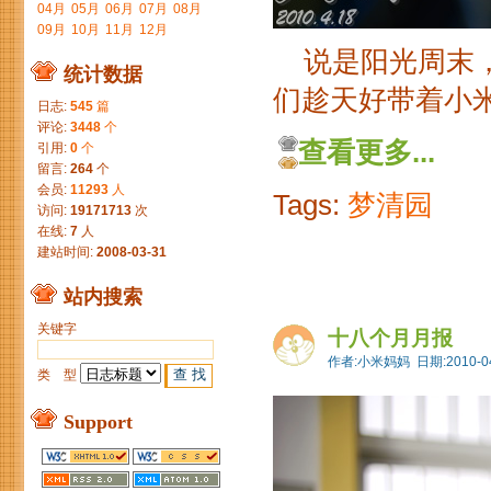
04月
05月
06月
07月
08月
09月
10月
11月
12月
说是阳光周末，
统计数据
们趁天好带着小米
日志:
545
篇
评论:
3448
个
查看更多...
引用:
0
个
留言:
264
个
会员:
11293
人
Tags:
梦清园
访问:
19171713
次
在线:
7
人
建站时间:
2008-03-31
站内搜索
关键字
十八个月月报
作者:小米妈妈 日期:2010-04
类 型
Support