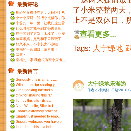
最新评论
了小米整整两天
用心的父母还在更，太棒啦！从
小米到小麦，好温暖 ...
小米小麦妈：我把小点借你，你
上不是双休日，所
那裙子借我们，呵呵呵。...
米爸的一年一更，让我们这些看
友等的好久，小米都长得...
什么时候才能等到米爸再更新
查看更多...
呢？
终于等到了更新，太棒了，小麦
和小米小时候一个模子刻...
恭喜米妈，是到和平公园玩了
吗？ ...
好久不来，小米长大不少啦
Tags:
大宁绿地
幸福的一家四口，恭喜啦！
恭喜~
幸福的一家 我也很盼望小麦出生
最新留言
Seriously this is a handy...
大宁绿地乐游游
With thanks for sharing y...
Great looking internet si...
作者:小米妈妈 日期:2010-04
thnx for sharing this fan...
I enjoy this site - its s...
Neat Web site, Stick to t...
Thanks extremely practica...
Simply just needed to emp...
Superb webpage you have g...
Incredible, this is a hel...