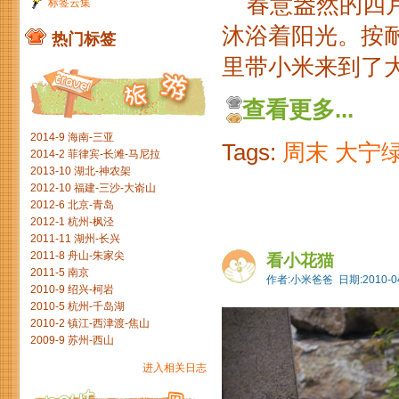
春意盎然的四月
标签云集
沐浴着阳光。按
热门标签
里带小米来到了大宁
查看更多...
2014-9 海南-三亚
Tags:
周末
大宁
2014-2 菲律宾-长滩-马尼拉
2013-10 湖北-神农架
2012-10 福建-三沙-大嵛山
2012-6 北京-青岛
2012-1 杭州-枫泾
2011-11 湖州-长兴
2011-8 舟山-朱家尖
看小花猫
2011-5 南京
作者:小米爸爸 日期:2010-04
2010-9 绍兴-柯岩
2010-5 杭州-千岛湖
2010-2 镇江-西津渡-焦山
2009-9 苏州-西山
进入相关日志