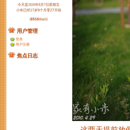
今天是2026年8月7日星期五
小米已经17岁9个月零27天啦
(
6510
days)
用户管理
登录
用户注册
焦点日志
这两天提前放假