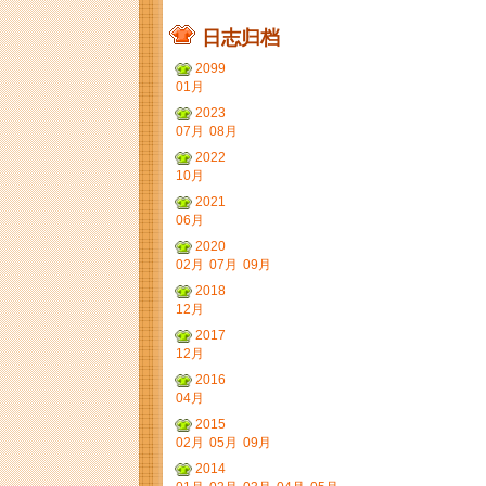
日志归档
2099
01月
2023
07月
08月
2022
10月
2021
06月
2020
02月
07月
09月
2018
12月
2017
12月
2016
04月
2015
02月
05月
09月
2014