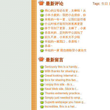
最新评论
Tags:
生日
用心的父母还在更，太棒啦！从
小米到小麦，好温暖 ...
小米小麦妈：我把小点借你，你
那裙子借我们，呵呵呵。...
米爸的一年一更，让我们这些看
友等的好久，小米都长得...
什么时候才能等到米爸再更新
呢？
终于等到了更新，太棒了，小麦
和小米小时候一个模子刻...
恭喜米妈，是到和平公园玩了
吗？ ...
好久不来，小米长大不少啦
幸福的一家四口，恭喜啦！
恭喜~
幸福的一家 我也很盼望小麦出生
最新留言
Seriously this is a handy...
With thanks for sharing y...
Great looking internet si...
thnx for sharing this fan...
I enjoy this site - its s...
Neat Web site, Stick to t...
Thanks extremely practica...
Simply just needed to emp...
Superb webpage you have g...
Incredible, this is a hel...