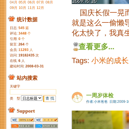
04月
05月
06月
07月
08月
09月
10月
11月
12月
国庆长假一晃而
统计数据
就是这么一偷懒
日志:
545
篇
化太快了，我真生
评论:
3448
个
引用:
0
个
留言:
264
个
查看更多...
会员:
11293
人
访问:
19182435
次
Tags:
小米的成长
在线:
6
人
建站时间:
2008-03-31
站内搜索
关键字
一周岁体检
类 型
作者:小米爸爸 日期:2009-10
Support