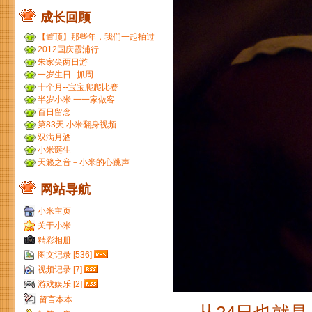
成长回顾
【置顶】那些年，我们一起拍过
的胶片...
2012国庆霞浦行
朱家尖两日游
一岁生日--抓周
十个月--宝宝爬爬比赛
半岁小米 一一家做客
百日留念
第83天 小米翻身视频
双满月酒
小米诞生
天籁之音－小米的心跳声
网站导航
小米主页
关于小米
精彩相册
图文记录 [536]
视频记录 [7]
游戏娱乐 [2]
留言本本