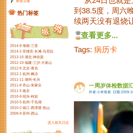
从24日也就是
标签云集
到38.5度，周
热门标签
续两天没有退烧让
查看更多...
2014-9 海南-三亚
Tags:
病历卡
2014-2 菲律宾-长滩-马尼拉
2013-10 湖北-神农架
2012-10 福建-三沙-大嵛山
2012-6 北京-青岛
2012-1 杭州-枫泾
2011-11 湖州-长兴
一周岁体检数据
2011-8 舟山-朱家尖
2011-5 南京
作者:小米爸爸 日期:2009-10
2010-9 绍兴-柯岩
2010-5 杭州-千岛湖
2010-2 镇江-西津渡-焦山
2009-9 苏州-西山
进入相关日志