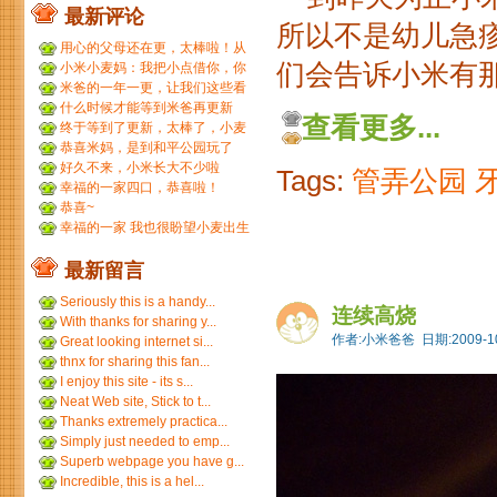
最新评论
所以不是幼儿急
用心的父母还在更，太棒啦！从
小米到小麦，好温暖 ...
们会告诉小米有那
小米小麦妈：我把小点借你，你
那裙子借我们，呵呵呵。...
米爸的一年一更，让我们这些看
友等的好久，小米都长得...
什么时候才能等到米爸再更新
查看更多...
呢？
终于等到了更新，太棒了，小麦
和小米小时候一个模子刻...
恭喜米妈，是到和平公园玩了
吗？ ...
好久不来，小米长大不少啦
Tags:
管弄公园
幸福的一家四口，恭喜啦！
恭喜~
幸福的一家 我也很盼望小麦出生
最新留言
Seriously this is a handy...
连续高烧
With thanks for sharing y...
作者:小米爸爸 日期:2009-10
Great looking internet si...
thnx for sharing this fan...
I enjoy this site - its s...
Neat Web site, Stick to t...
Thanks extremely practica...
Simply just needed to emp...
Superb webpage you have g...
Incredible, this is a hel...