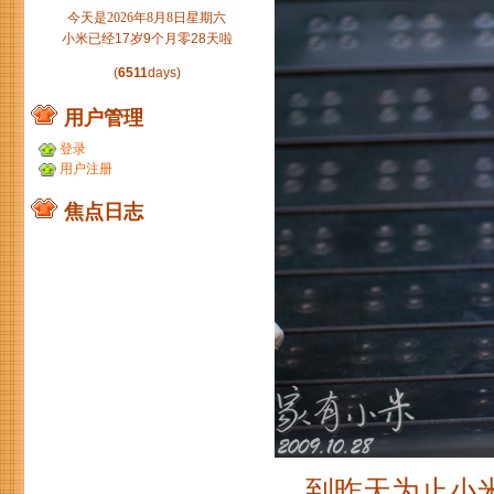
今天是2026年8月8日星期六
小米已经17岁9个月零28天啦
(
6511
days)
用户管理
登录
用户注册
焦点日志
到昨天为止小米