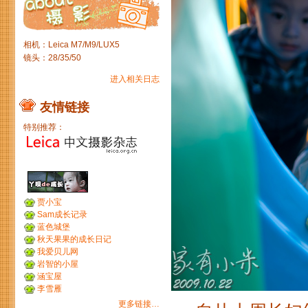
相机：Leica M7/M9/LUX5
镜头：28/35/50
进入相关日志
友情链接
特别推荐：
贾小宝
Sam成长记录
蓝色城堡
秋天果果的成长日记
我爱贝儿网
岩智的小屋
涵宝屋
李雪雁
更多链接…