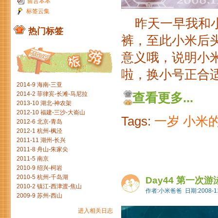
留言本本
标签云集
昨天一早我和小
热门标签
裤，至此小米后
意义哦，说明小
啦，换小号正合适
2014-9 海南-三亚
2014-2 菲律宾-长滩-马尼拉
查看更多...
2013-10 湖北-神农架
2012-10 福建-三沙-大嵛山
Tags:
一岁
小米
2012-6 北京-青岛
2012-1 杭州-枫泾
2011-11 湖州-长兴
2011-8 舟山-朱家尖
2011-5 南京
2010-9 绍兴-柯岩
2010-5 杭州-千岛湖
Day44 第一次游
2010-2 镇江-西津渡-焦山
作者:小米爸爸 日期:2008-11
2009-9 苏州-西山
进入相关日志