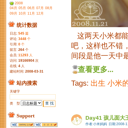
2008
04月
05月
06月
07月
08月
09月
10月
11月
12月
统计数据
日志:
545
篇
这两天小米都能
评论:
3448
个
吧，这样也不错
引用:
0
个
留言:
264
个
间段是他一天中
会员:
11293
人
访问:
19166904
次
在线:
4
人
查看更多...
建站时间:
2008-03-31
Tags:
出生
小米
站内搜索
关键字
类 型
Support
Day41 孩儿面大
作者:小米妈妈 日期:2008-11