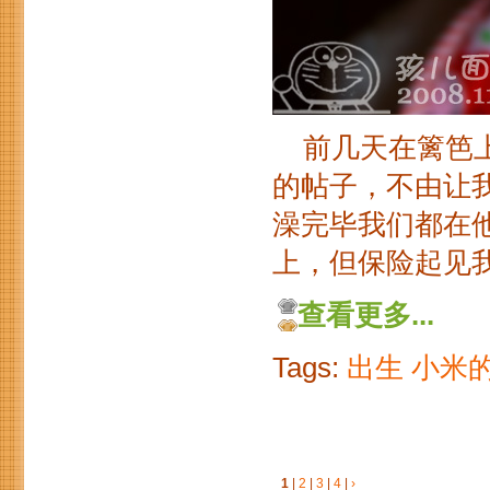
前几天在篱笆上
的帖子，不由让
澡完毕我们都在
上，但保险起见
查看更多...
Tags:
出生
小米
1
|
2
|
3
|
4
|
›