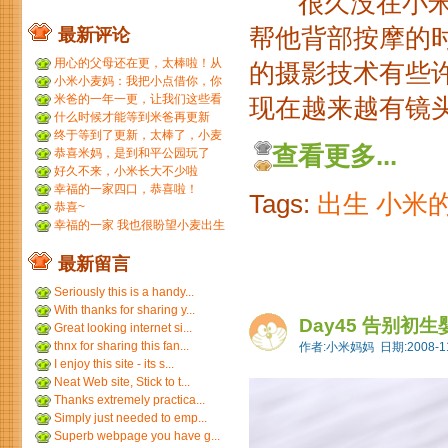
很久没在小米洗
帮他背部按摩的
最新评论
用心的父母还在更，太棒啦！从
的摄影技术有些
小米到小麦，好温暖 ...
小米小麦妈：我把小点借你，你
那裙子借我们，呵呵呵。...
米爸的一年一更，让我们这些看
现在越来越有镜头感
友等的好久，小米都长得...
什么时候才能等到米爸再更新
呢？
终于等到了更新，太棒了，小麦
查看更多...
和小米小时候一个模子刻...
恭喜米妈，是到和平公园玩了
吗？ ...
好久不来，小米长大不少啦
幸福的一家四口，恭喜啦！
Tags:
出生
小米
恭喜~
幸福的一家 我也很盼望小麦出生
最新留言
Seriously this is a handy...
With thanks for sharing y...
Day45 告别初
Great looking internet si...
thnx for sharing this fan...
作者:小米妈妈 日期:2008-11
I enjoy this site - its s...
Neat Web site, Stick to t...
Thanks extremely practica...
Simply just needed to emp...
Superb webpage you have g...