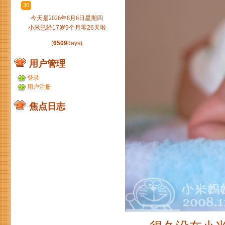
30
1
2
3
4
5
6
今天是2026年8月6日星期四
小米已经17岁9个月零26天啦
(
6509
days)
用户管理
登录
用户注册
焦点日志