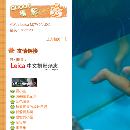
相机：Leica M7/M9/LUX5
镜头：28/35/50
进入相关日志
友情链接
特别推荐：
贾小宝
Sam成长记录
蓝色城堡
秋天果果的成长日记
我爱贝儿网
岩智的小屋
涵宝屋
李雪雁