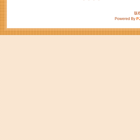
版权
Powered By
P