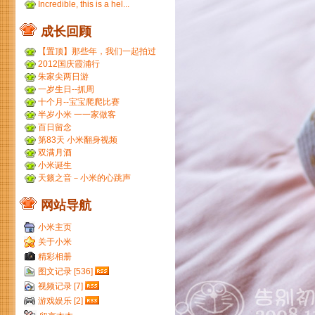
Incredible, this is a hel...
成长回顾
【置顶】那些年，我们一起拍过
的胶片...
2012国庆霞浦行
朱家尖两日游
一岁生日--抓周
十个月--宝宝爬爬比赛
半岁小米 一一家做客
百日留念
第83天 小米翻身视频
双满月酒
小米诞生
天籁之音－小米的心跳声
网站导航
小米主页
关于小米
精彩相册
图文记录 [536]
视频记录 [7]
游戏娱乐 [2]