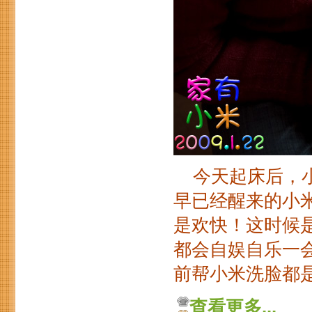
今天起床后，小
早已经醒来的小
是欢快！这时候
都会自娱自乐一
前帮小米洗脸都是用
查看更多...