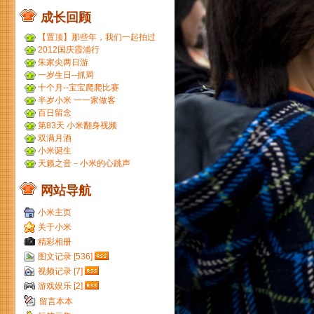
成长回顾
【置顶】那些年，我们一起拍过
的胶片...
2012国庆霞浦行
朱家尖两日游
一岁生日--抓周
十个月--宝宝爬爬比赛
半岁小米 一一家做客
百日留念
第83天 小米翻身视频
双满月酒
小米诞生
天籁之音－小米的心跳声
网站导航
小米主页
关于小米
精彩相册
图文记录 [536]
视频记录 [7]
游戏娱乐 [2]
留言本本