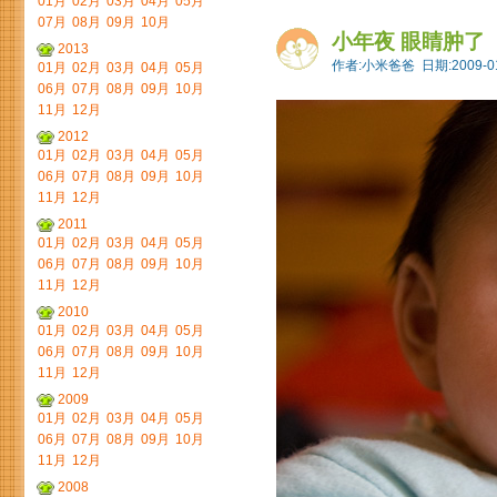
01月
02月
03月
04月
05月
07月
08月
09月
10月
小年夜 眼睛肿了
2013
作者:小米爸爸 日期:2009-01
01月
02月
03月
04月
05月
06月
07月
08月
09月
10月
11月
12月
2012
01月
02月
03月
04月
05月
06月
07月
08月
09月
10月
11月
12月
2011
01月
02月
03月
04月
05月
06月
07月
08月
09月
10月
11月
12月
2010
01月
02月
03月
04月
05月
06月
07月
08月
09月
10月
11月
12月
2009
01月
02月
03月
04月
05月
06月
07月
08月
09月
10月
11月
12月
2008