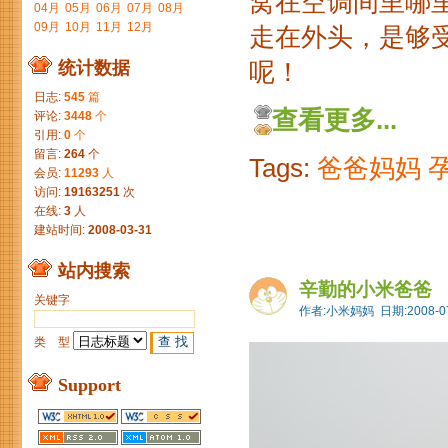
窝在空调间里哪
04月
05月
06月
07月
08月
09月
10月
11月
12月
走在外头，是够
呢！
统计数据
日志:
545
篇
查看更多...
评论:
3448
个
引用:
0
个
留言:
264
个
Tags:
爸爸妈妈
会员:
11293
人
访问:
19163251
次
在线:
3
人
建站时间:
2008-03-31
站内搜索
辛勤的小米爸爸
关键字
作者:小米妈妈 日期:2008-07
类 型
Support