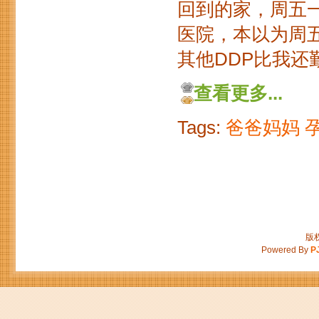
回到的家，周五
医院，本以为周
其他DDP比我还
查看更多...
Tags:
爸爸妈妈
版权
Powered By
P