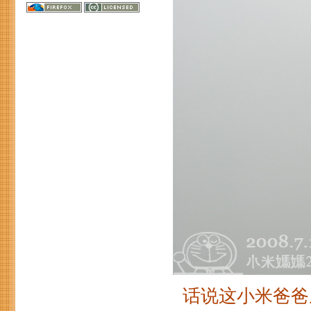
话说这小米爸爸