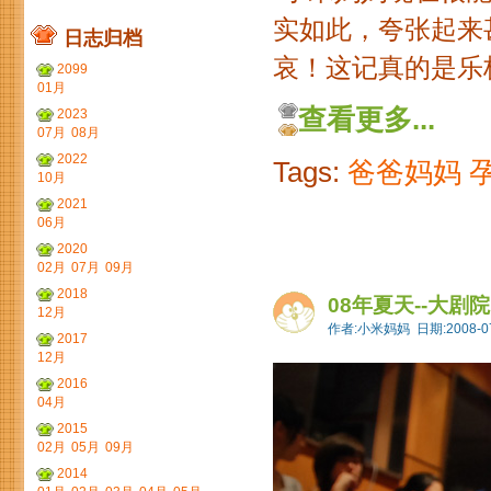
实如此，夸张起来
日志归档
哀！这记真的是乐
2099
01月
查看更多...
2023
07月
08月
2022
Tags:
爸爸妈妈
10月
2021
06月
2020
02月
07月
09月
2018
08年夏天--大剧
12月
作者:小米妈妈 日期:2008-07
2017
12月
2016
04月
2015
02月
05月
09月
2014