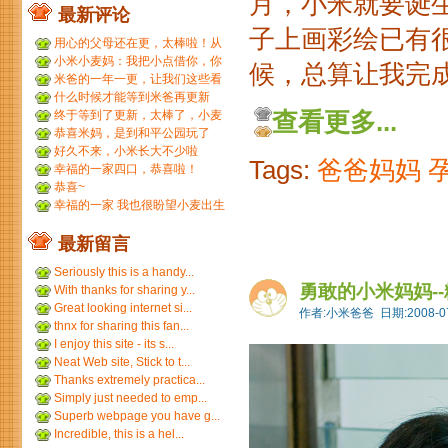
月，小米就要诞
最新评论
子上画彩绘已有
用心的父母还在更，太棒啦！从
小米到小麦，好温暖 ...
小米小麦妈：我把小点借你，你
候，总算让我完
那裙子借我们，呵呵呵。...
米爸的一年一更，让我们这些看
友等的好久，小米都长得...
什么时候才能等到米爸再更新
呢？
查看更多...
终于等到了更新，太棒了，小麦
和小米小时候一个模子刻...
恭喜米妈，是到和平公园玩了
吗？ ...
好久不来，小米长大不少啦
Tags:
爸爸妈妈
幸福的一家四口，恭喜啦！
恭喜~
幸福的一家 我也很盼望小麦出生
最新留言
Seriously this is a handy...
勇敢的小米妈妈-
With thanks for sharing y...
Great looking internet si...
作者:小米爸爸 日期:2008-07
thnx for sharing this fan...
I enjoy this site - its s...
Neat Web site, Stick to t...
Thanks extremely practica...
Simply just needed to emp...
Superb webpage you have g...
Incredible, this is a hel...