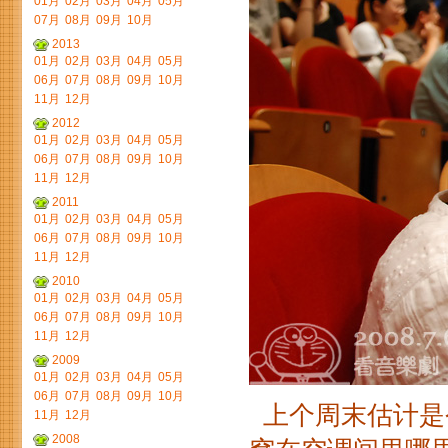
01月
02月
03月
04月
05月
07月
08月
09月
10月
2013
01月
02月
03月
04月
05月
06月
07月
08月
09月
10月
11月
12月
2012
01月
02月
03月
04月
05月
06月
07月
08月
09月
10月
11月
12月
2011
01月
02月
03月
04月
05月
06月
07月
08月
09月
10月
11月
12月
2010
01月
02月
03月
04月
05月
06月
07月
08月
09月
10月
11月
12月
2009
01月
02月
03月
04月
05月
06月
07月
08月
09月
10月
上个周末估计是今
11月
12月
2008