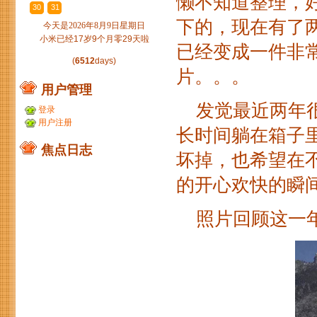
懒不知道整理，
30
31
1
2
3
4
5
下的，现在有了两
今天是2026年8月9日星期日
小米已经17岁9个月零29天啦
已经变成一件非
(
6512
days)
片。。。
用户管理
发觉最近两年很
登录
用户注册
长时间躺在箱子
焦点日志
坏掉，也希望在不
的开心欢快的瞬
照片回顾这一