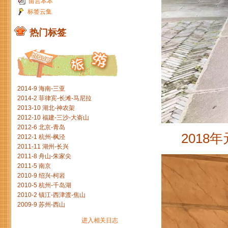
留言本本
标签云集
热门标签
2014-9 海南-三亚
2014-2 菲律宾-长滩-马尼拉
2013-10 湖北-神农架
2012-10 福建-三沙-大嵛山
2012-6 北京-青岛
201
2012-1 杭州-枫泾
2011-11 湖州-长兴
2011-8 舟山-朱家尖
2011-5 南京
2010-9 绍兴-柯岩
2010-5 杭州-千岛湖
2010-2 镇江-西津渡-焦山
2009-9 苏州-西山
进入相关日志