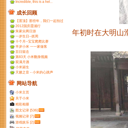
Incredible, this is a hel...
成长回顾
【置顶】那些年，我们一起拍过
的胶片...
2012国庆霞浦行
年初时在大明山滑
朱家尖两日游
一岁生日--抓周
十个月--宝宝爬爬比赛
半岁小米 一一家做客
百日留念
第83天 小米翻身视频
双满月酒
小米诞生
天籁之音－小米的心跳声
网站导航
小米主页
关于小米
精彩相册
图文记录 [536]
视频记录 [7]
游戏娱乐 [2]