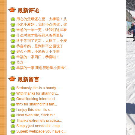
最新评论
用心的父母还在更，太棒啦！从
小米到小麦，好温暖 ...
小米小麦妈：我把小点借你，你
那裙子借我们，呵呵呵。...
米爸的一年一更，让我们这些看
友等的好久，小米都长得...
什么时候才能等到米爸再更新
呢？
终于等到了更新，太棒了，小麦
和小米小时候一个模子刻...
恭喜米妈，是到和平公园玩了
吗？ ...
好久不来，小米长大不少啦
幸福的一家四口，恭喜啦！
恭喜~
幸福的一家 我也很盼望小麦出生
最新留言
Seriously this is a handy...
With thanks for sharing y...
Great looking internet si...
thnx for sharing this fan...
I enjoy this site - its s...
Neat Web site, Stick to t...
Thanks extremely practica...
Simply just needed to emp...
Superb webpage you have g...